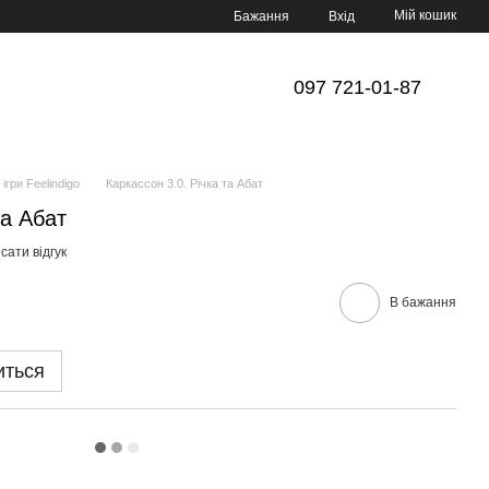
Мій кошик
Бажання
Вхід
097 721-01-87
 ігри Feelindigo
Каркассон 3.0. Річка та Абат
та Абат
сати відгук
В бажання
иться