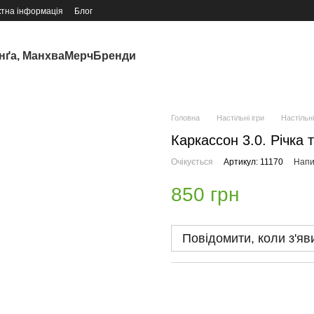
ктна інформація
Блог
нґа, Манхва
Мерч
Бренди
Головна
Настільні ігри
Настільні
Каркассон 3.0. Річка 
Очікується
Артикул: 11170
Напи
850 грн
Повідомити, коли з'яв