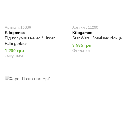
Артикул: 10336
Артикул: 11290
Kilogames
Kilogames
Під полум'ям небес / Under
Star Wars. Зовнішнє кільце
Falling Skies
3 585 грн
1 200 грн
Очікується
Очікується