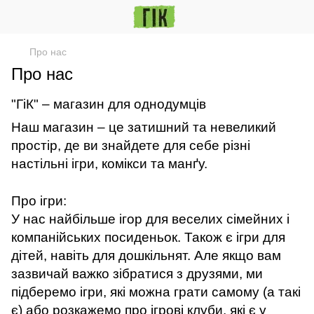
Про нас
Про нас
"ГіК" – магазин для однодумців
Наш магазин – це затишний та невеликий
простір, де ви знайдете для себе різні
настільні ігри, комікси та манґу.
Про ігри:
У нас найбільше ігор для веселих сімейних і
компанійських посиденьок. Також є ігри для
дітей, навіть для дошкільнят. Але якщо вам
зазвичай важко зібратися з друзями, ми
підберемо ігри, які можна грати самому (а такі
є) або розкажемо про ігрові клуби, які є у