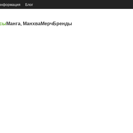
 информация
Блог
ксы
Манга, Манхва
Мерч
Бренды