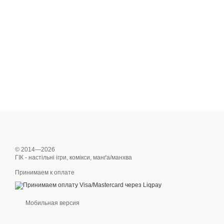
© 2014—2026
ГІК - настільні ігри, комікси, манґа/манхва
Принимаем к оплате
Мобильная версия