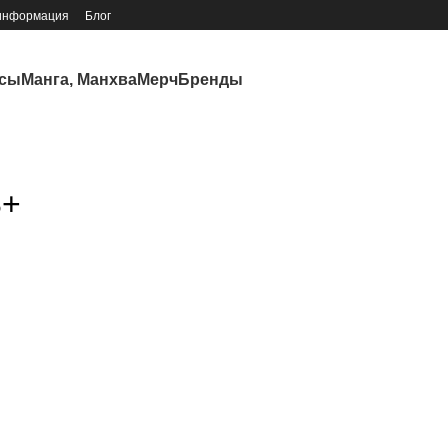
 информация
Блог
ксы
Манга, Манхва
Мерч
Бренды
8+