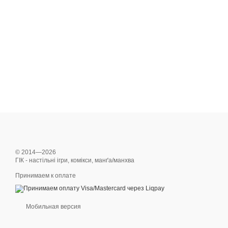
© 2014—2026
ГІК - настільні ігри, комікси, манґа/манхва
Принимаем к оплате
Мобильная версия