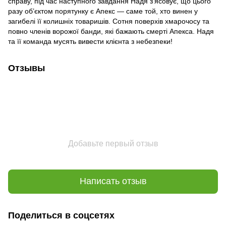
справу, під час наступного завдання Надя з’ясовує, що цього
разу об’єктом порятунку є Апекс — саме той, хто винен у
загибелі її колишніх товаришів. Сотня поверхів хмарочосу та
повно членів ворожої банди, які бажають смерті Апекса. Надя
та її команда мусять вивести клієнта з небезпеки!
Отзывы
Добавьте первый отзыв
Написать отзыв
Поделиться в соцсетях